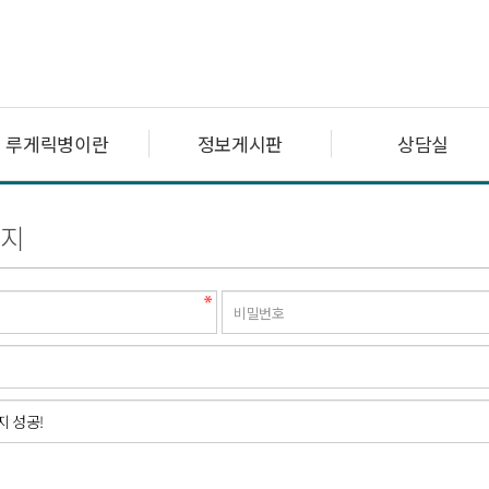
루게릭병이란
정보게시판
상담실
지