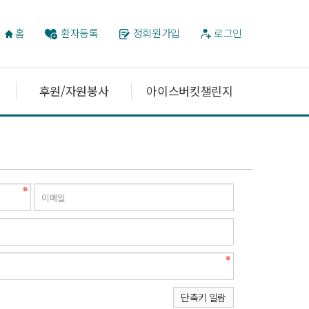
홈
환자등록
정회원가입
로그인
후원/자원봉사
아이스버킷챌린지
단축키 일람