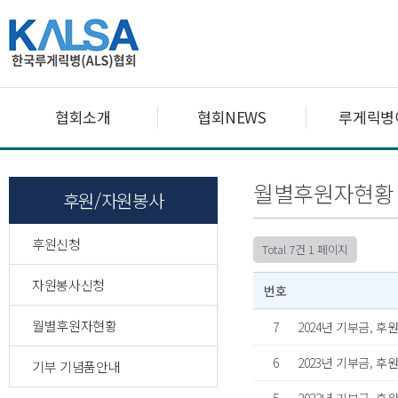
협회소개
협회NEWS
루게릭병
월별후원자현황
후원/자원봉사
후원신청
Total 7건
1 페이지
자원봉사신청
번호
월별후원자현황
7
2024년 기부금, 
6
2023년 기부금, 
기부 기념품안내