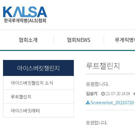
협회소개
협회NEWS
루게릭병
루트챌린지
아이스버킷챌린지
아이스버킷챌린지 소식
응원합니다.
김상기
21-07-20 14:04
루트챌린지
Screenshot_20210720-
아이스버킷레터
응원합니다.