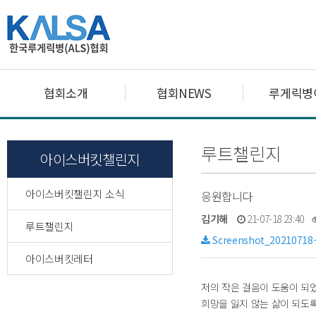
협회소개
협회NEWS
루게릭병
루트챌린지
아이스버킷챌린지
아이스버킷챌린지 소식
응원합니다
김기해
21-07-18 23:40
루트챌린지
Screenshot_20210718-
아이스버킷레터
저의 작은 걸음이 도움이 되
희망을 잃지 않는 삶이 되도