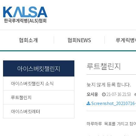
협회소개
협회NEWS
루게릭병
루트챌린지
아이스버킷챌린지
아이스버킷챌린지 소식
늦지 않게 등록 합니다.
오시웅
21-07-16 21:53
루트챌린지
Screenshot_20210716-
아이스버킷레터
하루하루 목표를 가지고 참여