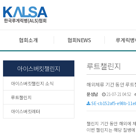
협회소개
협회NEWS
루게릭병
루트챌린지
아이스버킷챌린지
아이스버킷챌린지 소식
해외체류 기간 동안 루트
문성남
21-07-21 04:52
루트챌린지
SE-cb152af5-e98b-11e
아이스버킷레터
챌린지 기간 동안 해외에 
이번 챌린지는 해당 질병에