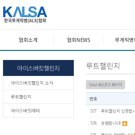
협회소개
협회NEWS
루게릭병
루트챌린지
아이스버킷챌린지
아이스버킷챌린지 소식
Total 682건
8 페이지
루트챌린지
번호
아이스버킷레터
577
루트챌린지 인증합
576
응원합니다!