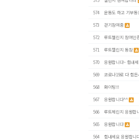
575
챌린지 참여합니다
574
운동도 하고 기부동
573
걷기참여중
572
루트첼린지 참여인증
571
루트챌린지 동참
570
응원합니다~ 힘내세
569
코로나19로 다 힘
568
화이팅!!!
567
응원합니다^^
566
루트체린지 응원합
565
응원합니다
564
힘내세요 응원합니