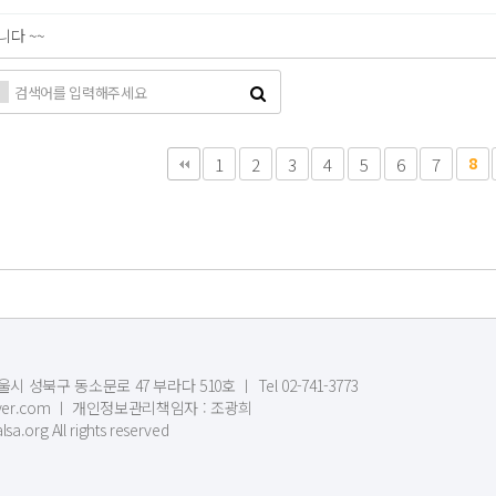
다 ~~
다음
맨끝
1
2
3
4
5
6
7
8
시 성북구 동소문로 47 부라다 510호 ㅣ Tel 02-741-3773
1@naver.com ㅣ 개인정보관리책임자 : 조광희
sa.org All rights reserved