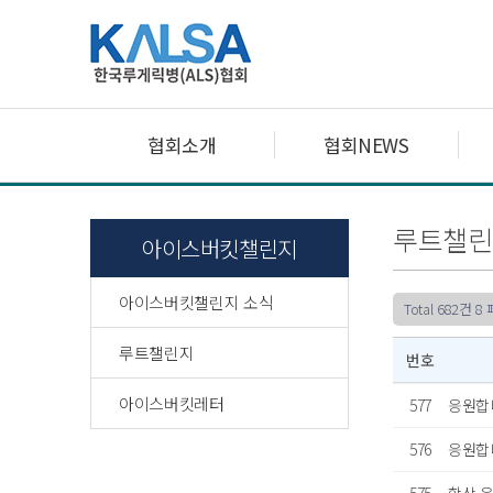
협회소개
협회NEWS
루트챌린
아이스버킷챌린지
아이스버킷챌린지 소식
Total 682건
8
루트챌린지
번호
아이스버킷레터
577
응원합
576
응원합