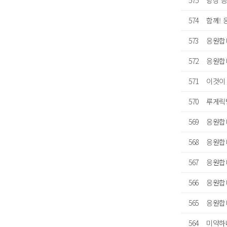
575
항상 
574
함께!
573
응원합
572
응원합
571
이것이
570
루게릭
569
응원합
568
응원합
567
응원합
566
응원합
565
응원합
564
미약하