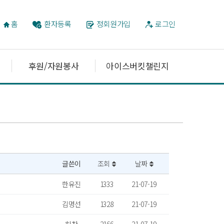
홈
환자등록
정회원가입
로그인
후원/자원봉사
아이스버킷챌린지
글쓴이
조회
날짜
한유진
1333
21-07-19
김명선
1328
21-07-19