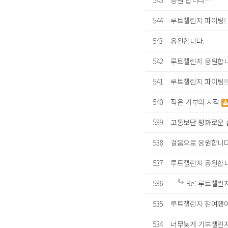
545
응원 합니다^^
544
루트챌린지 파이팅!
543
응원합니다.
542
루트챌린지 응원합
541
루트챌린지 파이팅!!
540
작은 기부의 시작
539
고통보단 평화로운 
538
걸음으로 응원합니다
537
루트챌린지 응원합
536
Re: 루트챌린
535
루트챌린지 참여했
534
너무늦게 기부첼린지