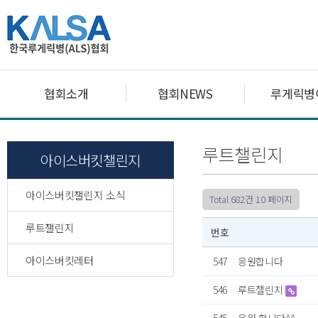
협회소개
협회NEWS
루게릭병
루트챌린지
아이스버킷챌린지
아이스버킷챌린지 소식
Total 682건
10 페이지
루트챌린지
번호
아이스버킷레터
547
응원합니다
546
루트챌린지