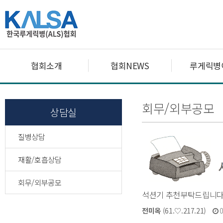
협회소개
협회NEWS
루게릭병
회무/외부공모
상담실
질병상담
재활/호흡상담
회무/외부공모
석션기 추천부탁드립니
전미옥
(61.♡.217.21)
0