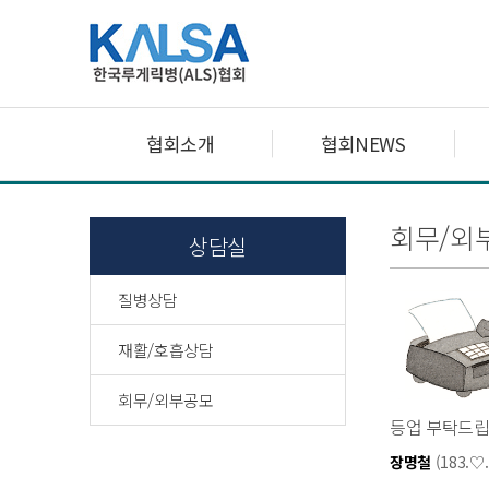
협회소개
협회NEWS
회무/외
상담실
질병상담
재활/호흡상담
회무/외부공모
등업 부탁드립
장명철
(183.♡.