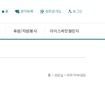
홈
환자등록
정회원가입
로그인
후원/자원봉사
아이스버킷챌린지
홈 > 상담실 > 회무/외부공모