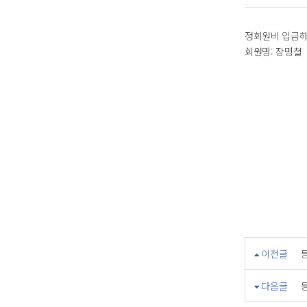
정회원비 입금하
회원명: 장명철
이전글
다음글