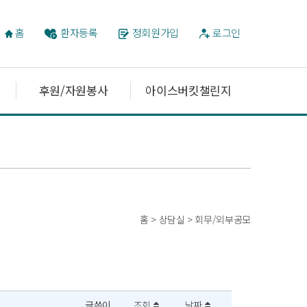
홈
환자등록
정회원가입
로그인
후원/자원봉사
아이스버킷챌린지
홈 > 상담실 > 회무/외부공모
글쓴이
조회
날짜