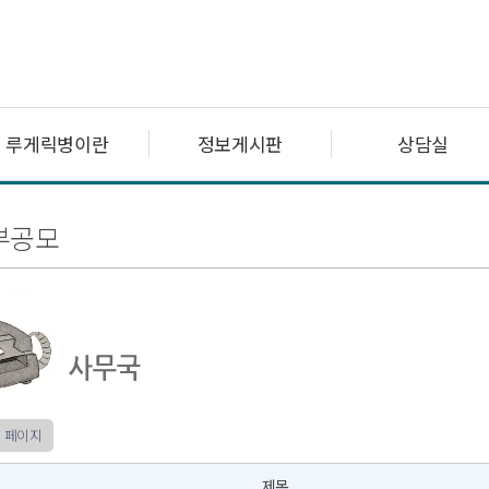
루게릭병이란
정보게시판
상담실
부공모
 페이지
제목