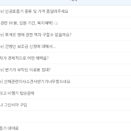
Re] 인공호흡기 종류 및 가격 좀알려주세요
관련 (비용, 입원 기간, 복지혜택)
(1)
Re] 루게르 병에 관한 책자 구할수 없을까요?
Re] 간병인 보조금 신청에 대해서...
환자가 경제적으로 어떤 해택을?
Re] 변기가 부착된 의료용 침대?
re] 산재관련의사소견서받기가너무힘드네요
타고 비행기 탑승문제
나 그린비아 구입
흡기 대여료