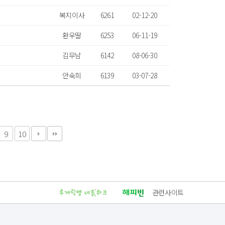
복지이사
6261
02-12-20
환우딸
6253
06-11-19
김무남
6142
08-06-30
안숙희
6139
03-07-28
9
10
관련사이트