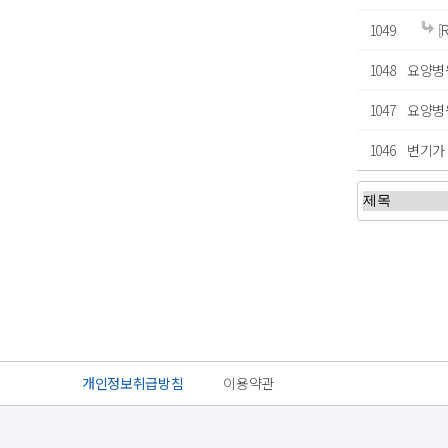
1049
[
1048
요양병
1047
요양병
1046
변기가
처음
개인정보취급방침
이용약관