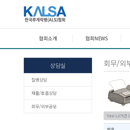
협회소개
협회NEWS
회무/외
상담실
질병상담
재활/호흡상담
회무/외부공모
Total 1,075건
2
번호