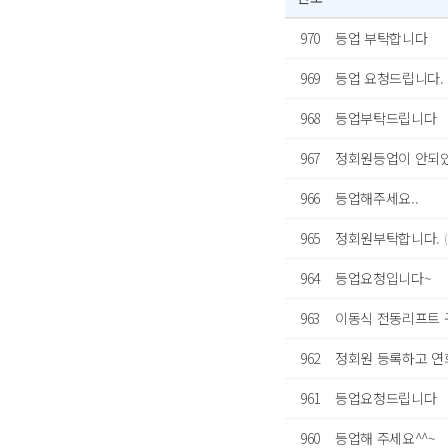
970
등업 부탁합니다
969
등업 요청드립니다.
968
등업부탁드립니다
967
정회원등업이 안되있
966
등업해주세요..
965
정회원부탁합니다.
(
964
등업요청입니다~
963
이동식 전동리프트 
962
정회원 등록하고 연회비
961
등업요청드립니다
960
등업해 주세요^^~