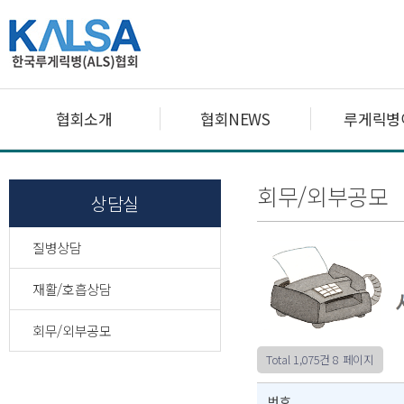
협회소개
협회NEWS
루게릭병
회무/외부공모
상담실
질병상담
재활/호흡상담
회무/외부공모
Total 1,075건
8 페이지
번호