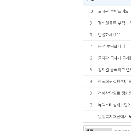
10
글자판 부탁드려요
9
정회원등록 부탁 드
8
안녕하세요^^
7
등업 부탁합니다
6
글자판 급하게 구해
5
정회원 등록하고 연회비
4
한국희귀질환센터 
3
전화상담으로 정회원
2
뉴덱스타실비보험에
1
밀알복지재단에서 도