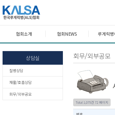
협회소개
협회NEWS
루게릭병
회무/외부공모
상담실
질병상담
재활/호흡상담
회무/외부공모
Total 1,075건
72 페이지
번호