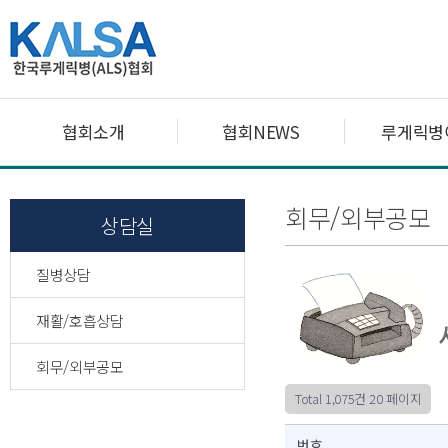
협회소개
협회NEWS
루게릭병
회무/외부공모
상담실
질병상담
재활/호흡상담
회무/외부공모
Total 1,075건
20 페이지
번호