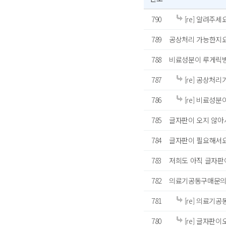
790
[re] 알려주세
789
공상처리 가능한지요
788
비료성분이 루게릭병
787
[re] 공상처
786
[re] 비료성
785
글자판이 오지 않아
784
글자판이 필요해서요.
783
저희도 아직 글자판이
782
의료기공동구매문의
781
[re] 의료기
780
[re] 글자판