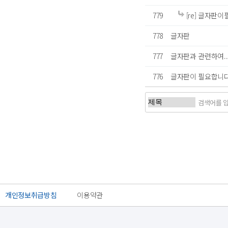
779
[re] 글자판이
778
글자판
777
글자판과 관련하여..
776
글자판이 필요합니다.
처음
이전
개인정보취급방침
이용약관