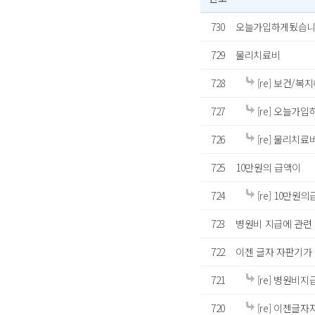
730
오늘가입하게됬습니
729
물리치료비
728
[re] 보건/복
727
[re] 오늘
726
[re] 물리치료
725
10만원의 급액이
724
[re] 10만원
723
병원비 지급에 관련
722
이젠 글자 자판기가 
721
[re] 병원비
720
[re] 이젠글