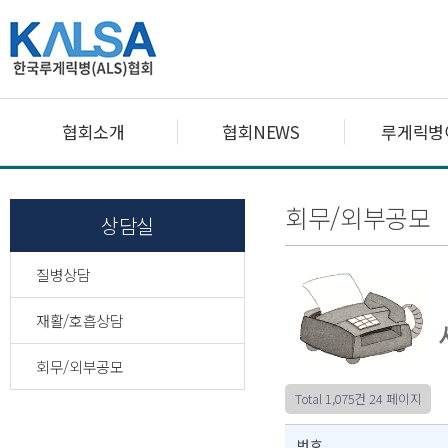
협회소개
협회NEWS
루게릭병
회무/외부공모
상담실
질병상담
재활/호흡상담
회무/외부공모
Total 1,075건
24 페이지
번호