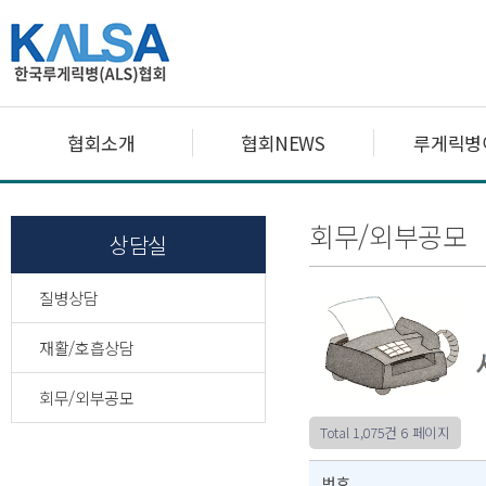
협회소개
협회NEWS
루게릭병
회무/외부공모
상담실
질병상담
재활/호흡상담
회무/외부공모
Total 1,075건
6 페이지
번호