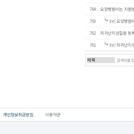
764
요양병원비는 지원받
763
[re] 요양병
762
희귀난치성질환 등
761
[re] 희귀난
처음
이전
개인정보취급방침
이용약관