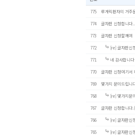
775
루게릭환자의 거주문
774
글자판 신청합니다..
773
글자판 신청할께여
772
[re] 글자판
771
네 감사합니다
770
글자판 신청여기서 
769
몇가지 문의드립니다
768
[re] 몇가지
767
글자판 신청합니다.(
766
[re] 글자판신
765
[re] 글자판신