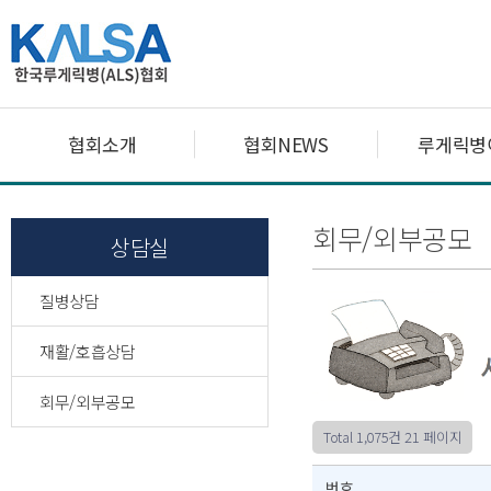
협회소개
협회NEWS
루게릭병
회무/외부공모
상담실
질병상담
재활/호흡상담
회무/외부공모
Total 1,075건
21 페이지
번호