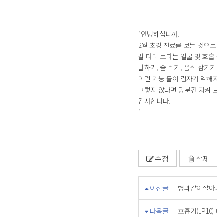
"안녕하십니까.
2월 초경 진료를 보는 것으로
팔 다리 보다는 얼굴 및 호흡
말하기, 숨 쉬기, 음식 삼키
이런 기능 들이 갑자기 약해
그렇지 않다면 당분간 지켜 
감사합니다.
"
수정
삭제
이전글
병과같이살아가
다음글
호흡기(LP10