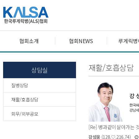
협회소개
협회NEWS
루게릭병
재활/호흡상담
상담실
질병상담
재활/호흡상담
회무/외부공모
[Re] 병과같이살아가는 
강성웅
(128.♡.216.74)