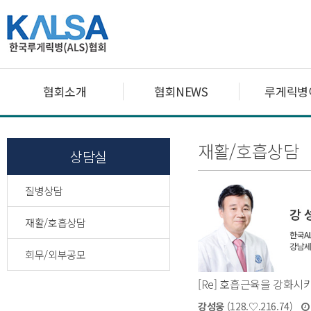
협회소개
협회NEWS
루게릭병
재활/호흡상담
상담실
질병상담
재활/호흡상담
회무/외부공모
[Re] 호흡근육을 강화시
강성웅
(128.♡.216.74)