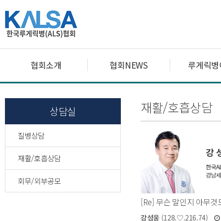
협회소개
협회NEWS
루게릭병
재활/호흡상담
상담실
질병상담
재활/호흡상담
회무/외부공모
[Re] 무슨 말인지 아무것
강성웅
(128.♡.216.74)