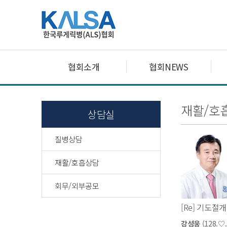
협회소개
협회NEWS
재활/호
상담실
질병상담
재활/호흡상담
회무/외부공모
[Re] 기도절개
강성웅
(128.♡.