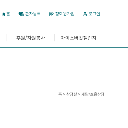
홈
환자등록
정회원가입
로그인
후원/자원봉사
아이스버킷챌린지
홈 > 상담실 > 재활/호흡상담