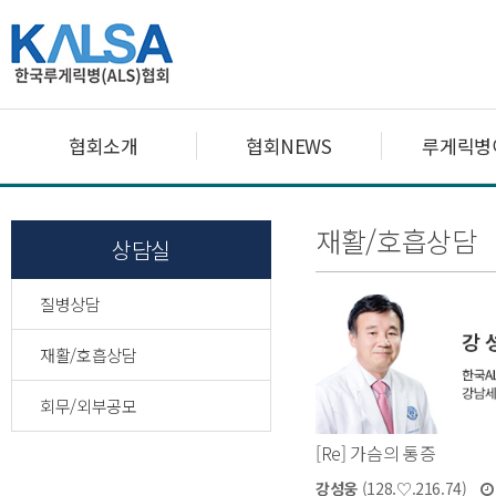
협회소개
협회NEWS
루게릭병
재활/호흡상담
상담실
질병상담
재활/호흡상담
회무/외부공모
[Re] 가슴의 통증
강성웅
(128.♡.216.74)