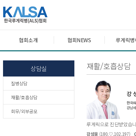
협회소개
협회NEWS
루게릭병
재활/호흡상담
상담실
질병상담
재활/호흡상담
회무/외부공모
루게릭으로 진단받았습니
강성웅
(180.♡.102.197)