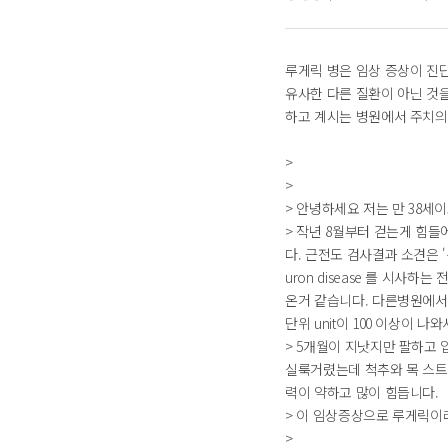
루게릭 병은 임상 증상이 진
유사한 다른 질환이 아닌 것
하고 계시는 병원에서 주치의
>
>
> 안녕하세요 저는 만 38세
> 작년 8월부터 걷는게 힘
다. 근전도 검사결과 소견은 '신경전도 
uron disease 를 시
온거 같습니다. 다른병원에서
단위 unit이 100 이상이 
> 5개월이 지낫지만 팔하고
실룩거렸는데 척추와 목 스트
력이 약하고 많이 힘듭니다.
> 이 임상증상으로 루게릭이
>