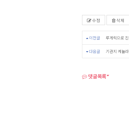
수정
삭제
이전글
루게릭으로 진
다음글
기관지 케뉼라
댓글목록