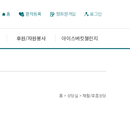
홈
환자등록
정회원가입
로그인
후원/자원봉사
아이스버킷챌린지
홈 > 상담실 > 재활/호흡상담