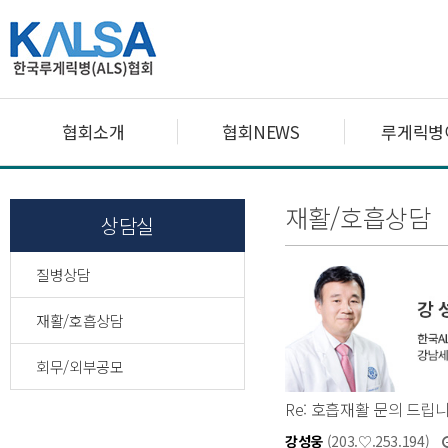
협회소개
협회NEWS
루게릭병
재활/호흡상담
상담실
질병상담
재활/호흡상담
회무/외부공모
Re: 호흡재활 문의 드립
강성웅
(203.♡.253.194)