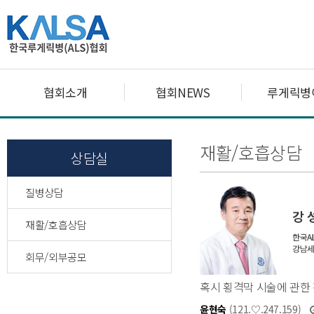
협회소개
협회NEWS
루게릭병
재활/호흡상담
상담실
질병상담
재활/호흡상담
회무/외부공모
혹시 횡격막 시술에 관한
윤현숙
(121.♡.247.159)