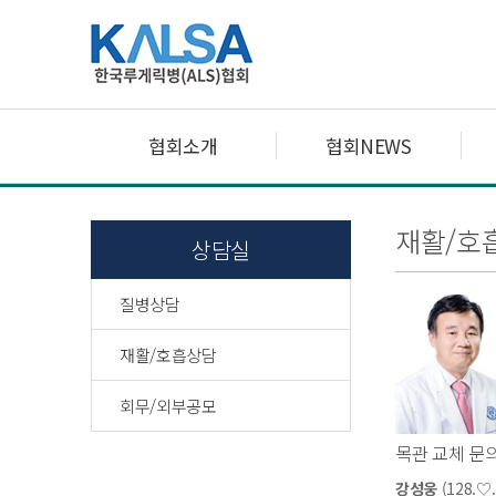
협회소개
협회NEWS
재활/호
상담실
질병상담
재활/호흡상담
회무/외부공모
목관 교체 문
강성웅
(128.♡.