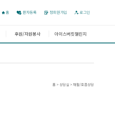
홈
환자등록
정회원가입
로그인
후원/자원봉사
아이스버킷챌린지
홈 > 상담실 > 재활/호흡상담