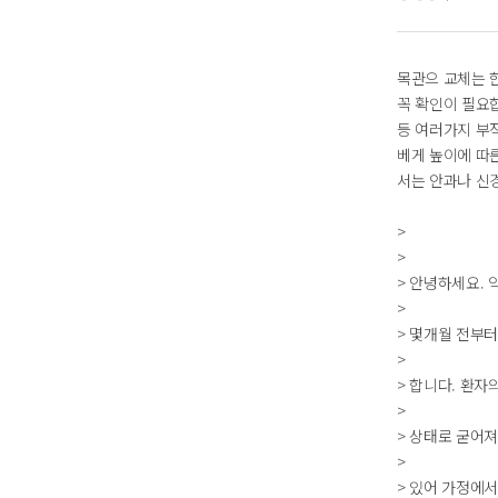
목관으 교체는 
꼭 확인이 필요
등 여러가지 부
베게 높이에 따
서는 안과나 신
>
>
> 안녕하세요.
>
> 몇개월 전부
>
> 합니다. 환자
>
> 상태로 굳어
>
> 있어 가정에