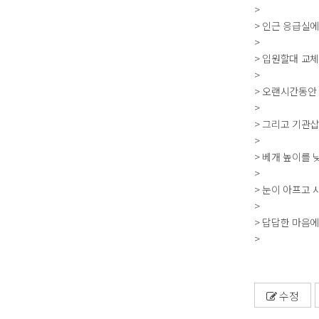
>
> 인근 응급실
>
> 입원할대 교체
>
> 오랜시간동안
>
> 그리고 기관
>
> 베개 높이를
>
> 눈이 아프고
>
> 답답한 마음
>
수정