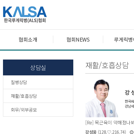
협회소개
협회NEWS
루게릭병
재활/호흡상담
상담실
질병상담
재활/호흡상담
회무/외부공모
[Re] 목근육이 약해졌나
강성웅
(128.♡.216.74)