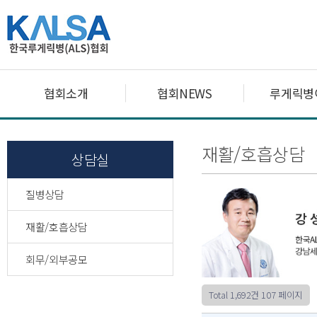
협회소개
협회NEWS
루게릭병
재활/호흡상담
상담실
질병상담
재활/호흡상담
회무/외부공모
Total 1,692건
107 페이지