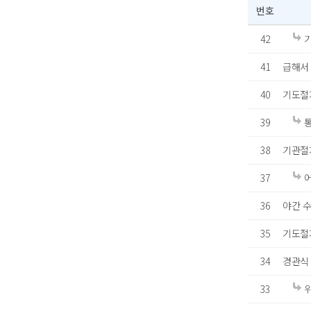
번호
42
기
41
급해서
40
기도절
39
통
38
기관절
37
어
36
야간 
35
기도절
34
경관식
33
위