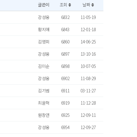
글쓴이
조회
날짜
강성웅
6832
11-05-19
황지애
6843
12-01-18
김영회
6860
14-06-25
강성웅
6897
13-10-16
김미순
6898
10-07-05
강성웅
6902
11-08-29
김기범
6911
03-11-27
최윤혁
6919
11-12-28
원창연
6925
12-09-11
강성웅
6954
12-09-27