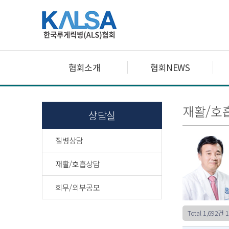
협회소개
협회NEWS
재활/호
상담실
질병상담
재활/호흡상담
회무/외부공모
Total 1,692건
1