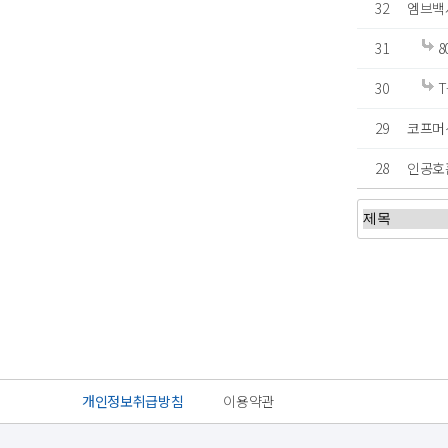
32
엠브백
31
8
30
T
29
코프머신
28
인공호흡
처음
이전
맨끝
개인정보취급방침
이용약관