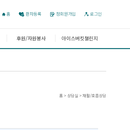
홈
환자등록
정회원가입
로그인
후원/자원봉사
아이스버킷챌린지
홈 > 상담실 > 재활/호흡상담