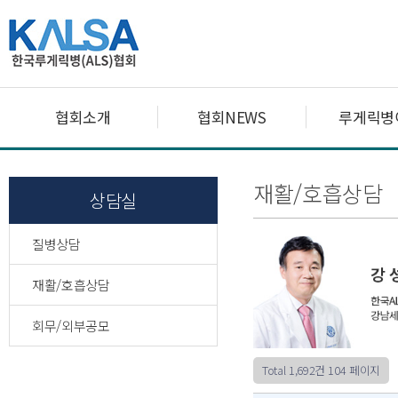
협회소개
협회NEWS
루게릭병
재활/호흡상담
상담실
질병상담
재활/호흡상담
회무/외부공모
Total 1,692건
104 페이지