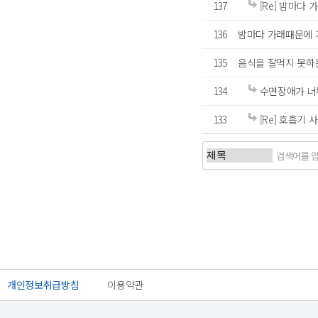
137
[Re] 밤마다 
136
밤마다 가래때문에 기
135
음식을 잘먹지 못하는데
134
수면장애가 너무
133
[Re] 호흡기 
처음
이전
개인정보취급방침
이용약관