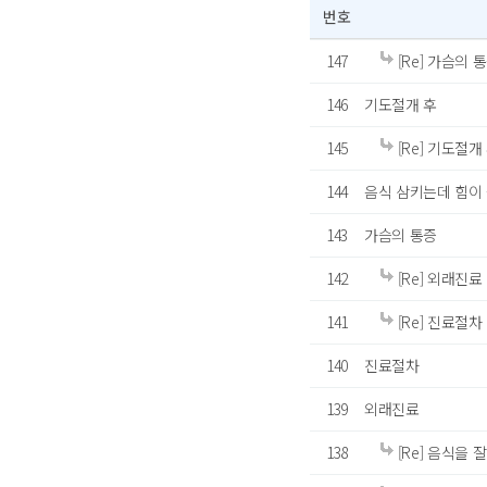
번호
147
[Re] 가슴의 
146
기도절개 후
145
[Re] 기도절개
144
음식 삼키는데 힘이
143
가슴의 통증
142
[Re] 외래진료
141
[Re] 진료절차
140
진료절차
139
외래진료
138
[Re] 음식을 잘