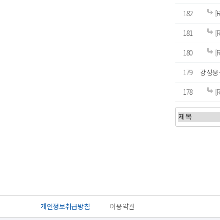
182
[
181
[
180
[
179
강성웅
178
[
처음
이전
개인정보취급방침
이용약관