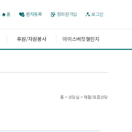
홈
환자등록
정회원가입
로그인
후원/자원봉사
아이스버킷챌린지
홈 > 상담실 > 재활/호흡상담