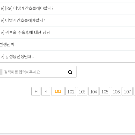
Re] [Re] 어떻게간호를해야할지?
Re] 어떻게간호를해야할지?
Re] 위루술 수술후에 대한 상담
선생님께..
Re] 강성웅선생님께..
다음
맨끝
101
102
103
104
105
106
107