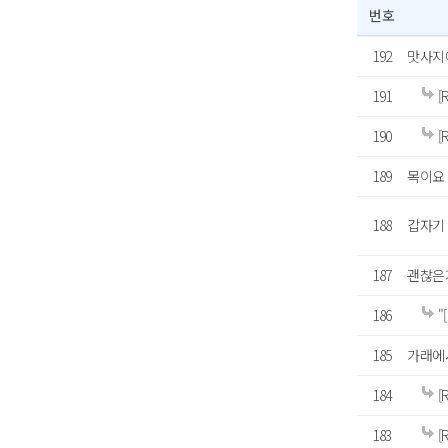
번호
192
맛사지에
191
[
190
[
189
목이요 
188
갑자기
187
괜찮은
186
"
185
가래에서
184
[
183
[