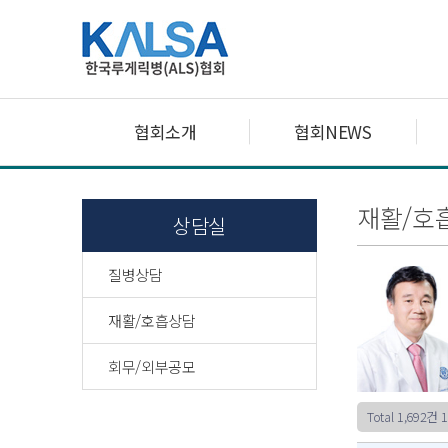
협회소개
협회NEWS
재활/호
상담실
질병상담
재활/호흡상담
회무/외부공모
Total 1,692건
1