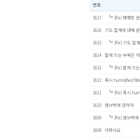
번호
1617
[Re] 패팽창 
1616
기도 절개에 대해 
1615
[Re] 기도 절
1614
팔에 쓰는 부목은 어
1613
[Re] 팔에 
1612
혹시 humidified 
1611
[Re] 혹시 hum
1610
앰브백에 관하여
1609
[Re] 앰브백에
1608
아파서요