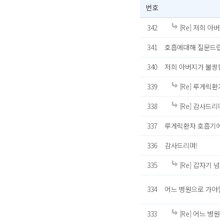
번호
342
[Re] 저희 아
341
호흡에대해 질문드
340
저희 아버지가 불쌍
339
[Re] 루게릭
338
[Re] 감사드리
337
루게릭환자 호흡기에
336
감사드리며!
335
[Re] 갑자기 
334
어느 병원으로 가야
333
[Re] 어느 