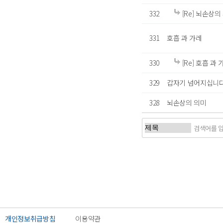
332
[Re] 뇌손상의
331
호흡 과 가레
330
[Re] 호흡 과 
329
갑자기 넘어지십니다
328
뇌손상의 의미
처음
이전
개인정보취급방침
이용약관