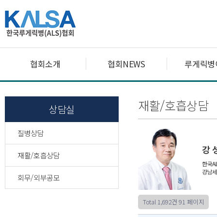
협회소개
협회NEWS
루게릭병
재활/호흡상담
상담실
질병상담
재활/호흡상담
회무/외부공모
Total 1,692건
91 페이지