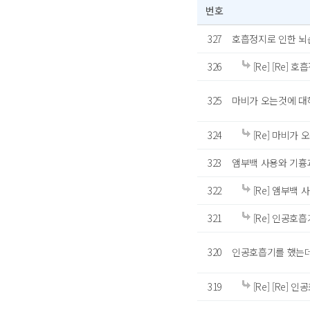
번호
327
호흡정지로 인한 뇌
326
[Re] [Re]
325
마비가 오는것에 대
324
[Re] 마비가
323
앰부백 사용와 기흉
322
[Re] 앰부백
321
[Re] 인공호흡
320
인공호흡기를 했는데도
319
[Re] [Re] 