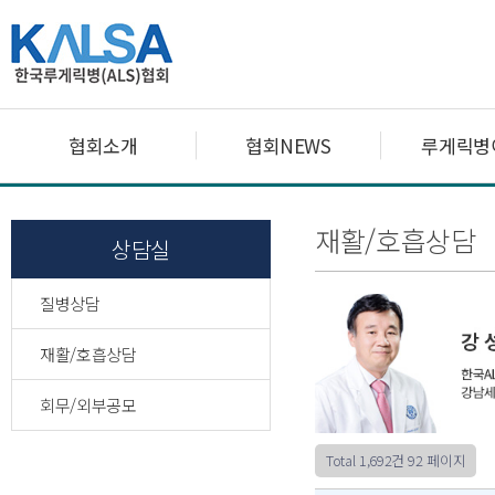
협회소개
협회NEWS
루게릭병
재활/호흡상담
상담실
질병상담
재활/호흡상담
회무/외부공모
Total 1,692건
92 페이지