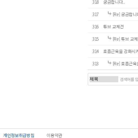
318
궁금합니다..
317
[Re] 궁금합니다
316
튜브 교체건
315
[Re] 튜브 교
314
호흡근육을 강화시키
313
[Re] 호흡근
처음
이전
개인정보취급방침
이용약관