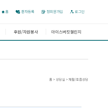
홈
환자등록
정회원가입
로그인
후원/자원봉사
아이스버킷챌린지
홈 > 상담실 > 재활/호흡상담