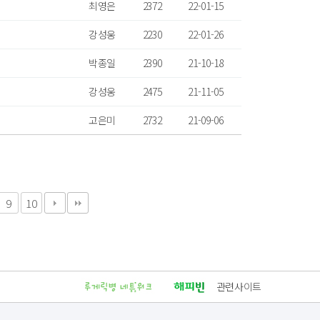
최영은
2372
22-01-15
강성웅
2230
22-01-26
박종일
2390
21-10-18
강성웅
2475
21-11-05
고은미
2732
21-09-06
9
10
관련사이트