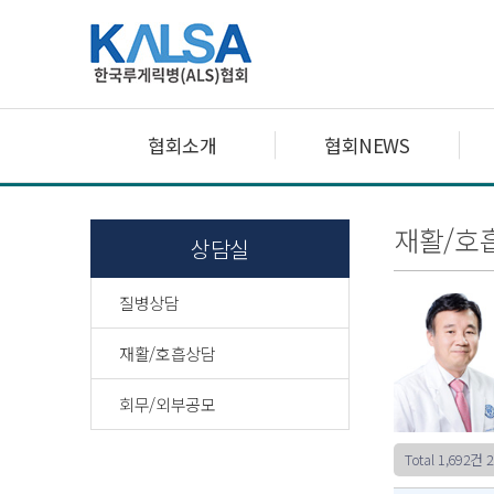
협회소개
협회NEWS
재활/호
상담실
질병상담
재활/호흡상담
회무/외부공모
Total 1,692건
2