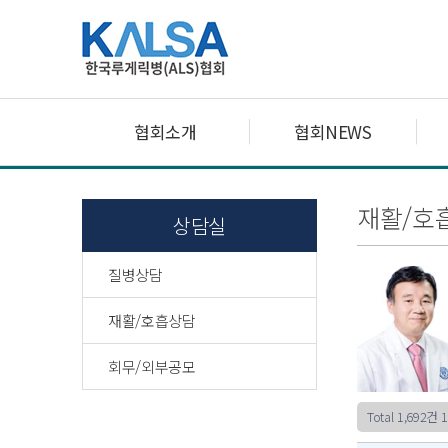
협회소개
협회NEWS
재활/호
상담실
질병상담
재활/호흡상담
회무/외부공모
Total 1,692건
1