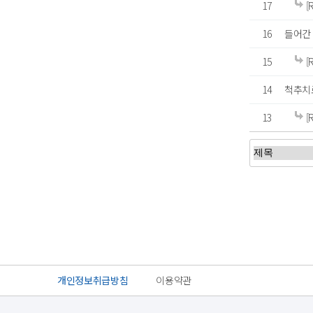
17
[
16
들어간
15
[
14
척추치
13
[
처음
이전
맨끝
개인정보취급방침
이용약관