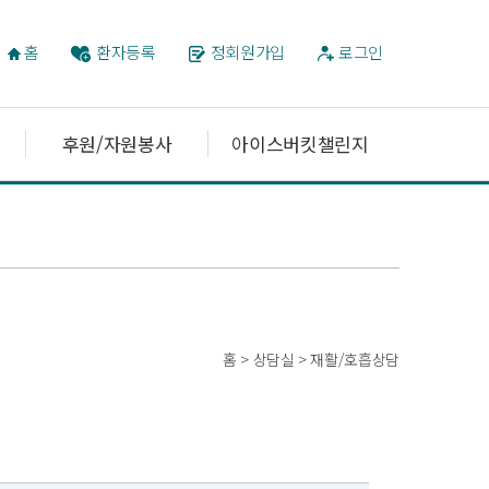
홈
환자등록
정회원가입
로그인
후원/자원봉사
아이스버킷챌린지
홈 > 상담실 > 재활/호흡상담