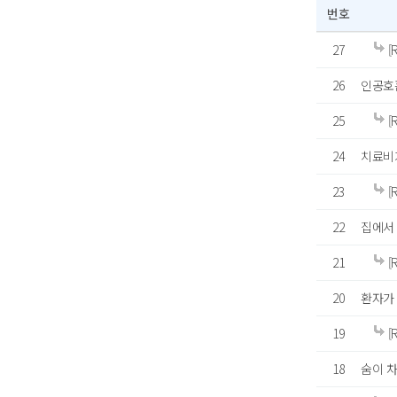
번호
27
[
26
인공호흡
25
[
24
치료비
23
[
22
집에서
21
[
20
환자가
19
[
18
숨이 차