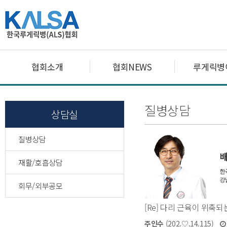
협회소개
협회NEWS
루게릭병
질병상담
상담실
질병상담
재활/호흡상담
회무/외부공모
[Re] 다리 근육이 위축
주인수
(202.♡.14.115)