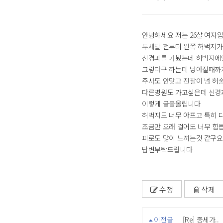
안녕하세요 저는 26살 여자
두세달 전부터 왼쪽 허벅지가
신경과를 가봤는데 허벅지에
그렇다구 하는데 낳아질때까
주사도 안맞고 진찰이 넘 허
다른병원도 가고싶은데 신경
이렇게 글을올립니다
허벅지도 너무 아프고 특히 
조금만 오래 걸어도 너무 힘
피로도 많이 느끼는것 같구요
답변부탁드립니다
수정
삭제
이전글
[Re] 증세가..