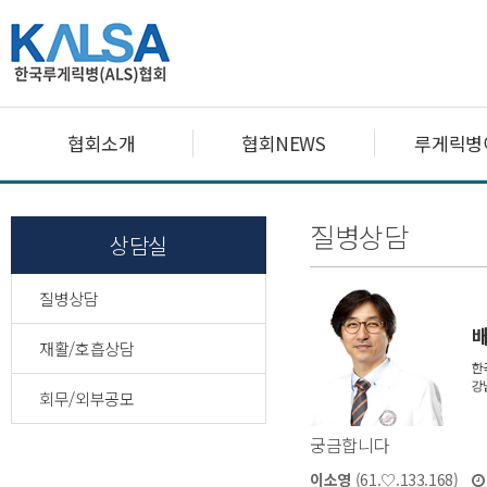
협회소개
협회NEWS
루게릭병
질병상담
상담실
질병상담
재활/호흡상담
회무/외부공모
궁금합니다
이소영
(61.♡.133.168)