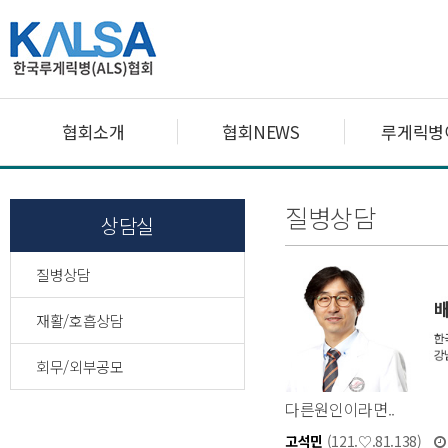
협회소개
협회NEWS
루게릭병
질병상담
상담실
질병상담
재활/호흡상담
회무/외부공모
다른원인이라면..
고석민
(121.♡.81.138)