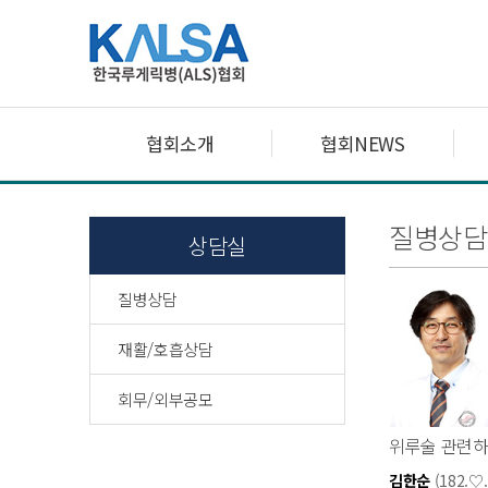
협회소개
협회NEWS
질병상담
상담실
질병상담
재활/호흡상담
회무/외부공모
위루술 관련하
김한순
(182.♡.