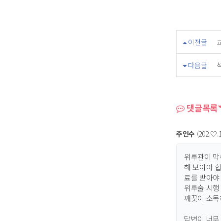
이전글
다음글
댓글목록
주인수
(202.♡.1
위루관이 막
해 보아야 
료를 받아야
위루술 시행
깨끗이 소독
답변이 너무