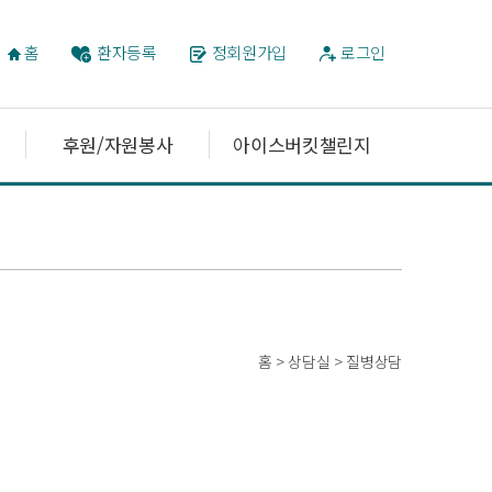
홈
환자등록
정회원가입
로그인
후원/자원봉사
아이스버킷챌린지
홈 > 상담실 > 질병상담