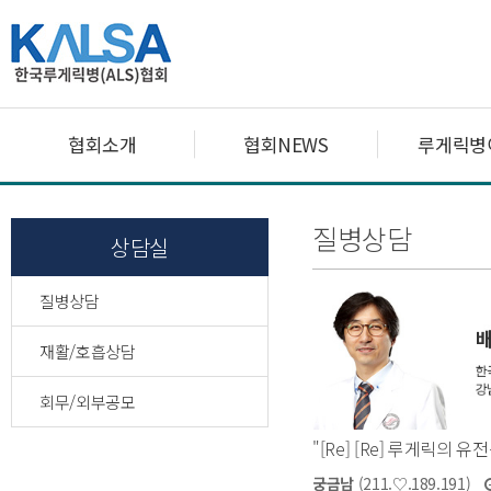
협회소개
협회NEWS
루게릭병
질병상담
상담실
질병상담
재활/호흡상담
회무/외부공모
"[Re] [Re] 루게릭의 유전
궁금남
(211.♡.189.191)