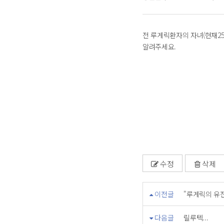
전 루게릭환자의 자녀(현재2
알려주세요.
수정
삭제
이전글
"루게릭의 유전성
다음글
릴루텍...