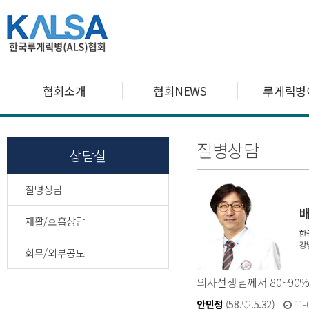
협회소개
협회NEWS
루게릭병
질병상담
상담실
질병상담
재활/호흡상담
회무/외부공모
의사선생님께서 80~90%
안민정
(58.♡.5.32)
11-