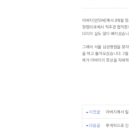
아버지(만59세)께서 8개월 
정형외과에서 척추관 협착증이
다리의 살도 많이 빠지셨습니다
그래서 서울 삼성병원을 찾아 
을 하고 돌아오셨습니다. 3
제가 아버지의 증상을 자세하
이전글
아버지께서 릴
다음글
루게릭으로 진