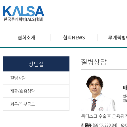
협회소개
협회NEWS
루게릭병
질병상담
상담실
질병상담
재활/호흡상담
회무/외부공모
목디스크 수술후 근육튕기
최준홍
(68.♡.230.84)
0