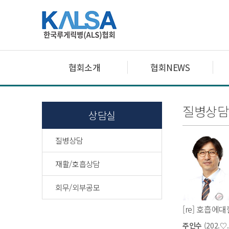
협회소개
협회NEWS
질병상담
상담실
질병상담
재활/호흡상담
회무/외부공모
[re] 호흡에
주인수
(202.♡.