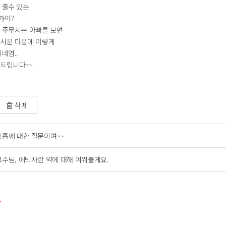
 줄수 있는
가여?
못 주무시는 아빠를 보면
무서운 마음에 이렇게
네염..
탑드립니다~~
삭제
호흡에 대한 질문이여~~
교수님, 에빅사란 약에 대해 여쭤볼게요.