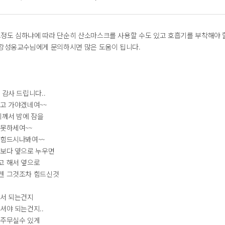
정도 심하냐에 따라 단순히 산소마스크를 사용할 수도 있고 호흡기를 부착해야 할
 강성웅교수님에게 문의하시면 많은 도움이 됩니다.
 감사 드립니다..
시고 가야겠네여~~
지께서 밤에 잠을
 못하세여~~
 힘드시나봐여~~
 보다 옆으로 누우면
고 해서 옆으로
젠 그것조차 힘드신것
어서 되는건지
셔야 되는건지..
 주무실수 있게