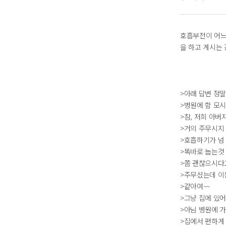
호흡부전이 어느
을 하고 계시는
>아래 답변 정말
>병원에 함 모
>참, 저희 아버
>거의 주무시지
>호흡하기가 넘
>똑바로 눕는것
>쫌 괜찮으시다
>주무셨는데 이
>같아여~~
>그냥 집에 있
>아님 병원에 가
>집에서 편하게