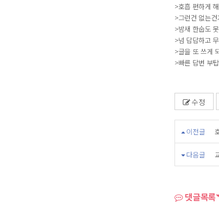
>호흡 편하게 해
>그런건 없는건
>밤새 한숩도 
>넘 답답하고 
>글을 또 쓰게 되
>빠른 답변 부
수정
이전글
다음글
댓글목록