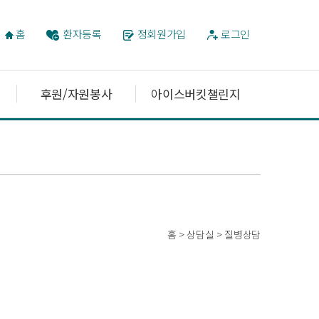
홈
환자등록
정회원가입
로그인
후원/자원봉사
아이스버킷챌린지
홈 > 상담실 > 질병상담