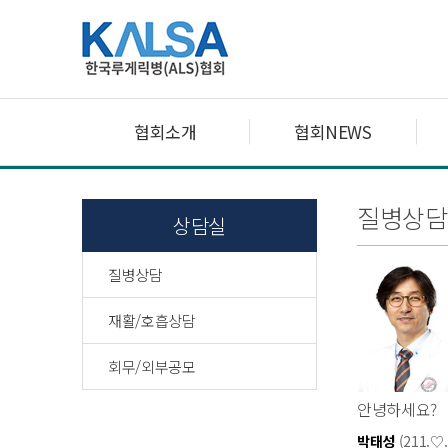
협회소개
협회NEWS
질병상담
상담실
질병상담
재활/호흡상담
회무/외부공모
안녕하세요?
박태성
(211.♡.