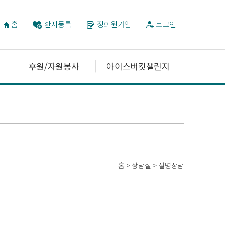
홈
환자등록
정회원가입
로그인
후원/자원봉사
아이스버킷챌린지
홈 > 상담실 > 질병상담