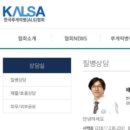
협회소개
협회NEWS
루게릭병
질병상담
상담실
질병상담
재활/호흡상담
회무/외부공모
안녕하세요
서백호
(218.♡.130.231)