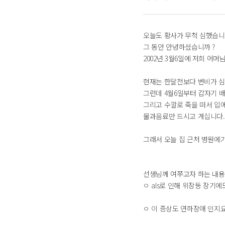
오늘도 황사가 무척 심했습니
그 동안 안녕하셨습니까 ?
2002년 3월6일에 저희 어
현재는 한달전보다 변비가 
그런데 4월6일부터 갑자기 
그리고 수깔로 죽을 떠서 입
물과음료만 드시고 계십니다.
그래서 오늘 집 근처 병원에
선생님께 여쭈고자 하는 내
ㅇ als로 인해 위장등 장기
ㅇ 이 증상도 연하장애 인지요