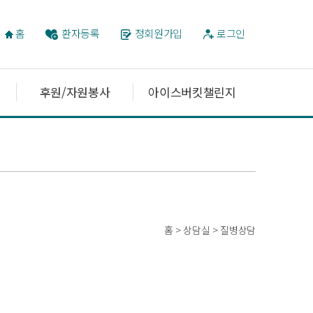
홈
환자등록
정회원가입
로그인
후원/자원봉사
아이스버킷챌린지
홈 > 상담실 > 질병상담