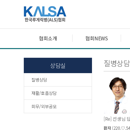
협회소개
협회NEWS
질병상담
상담실
질병상담
재활/호흡상담
회무/외부공모
[Re] 선생님
환자
(220.♡.54