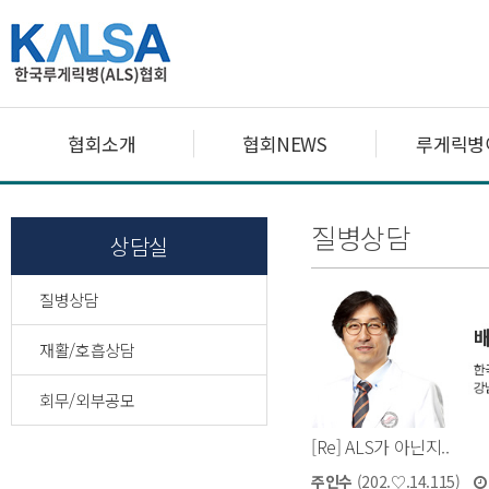
협회소개
협회NEWS
루게릭병
질병상담
상담실
질병상담
재활/호흡상담
회무/외부공모
[Re] ALS가 아닌지..
주인수
(202.♡.14.115)